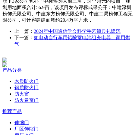
旗下3家公司包办了中标候选人前三名，这个超元的项目，规
划用地面积合计56.9亩，该项目发布评标成果公开：中建深圳
粉饰无限公司、中建东方粉饰无限公司、中建二局粉饰工程无
限公司，可计容建建面积约20.4万平方米，
上一篇：
2024年中国通信学会科学手艺颁典礼隆沉
下一篇：
如电动自行车用铅酸蓄电池组充电器、家用燃
气
产品分类
木质防火门
钢质防火门
防火窗
防火卷帘门
推荐产品
伸缩门
厂区伸缩门