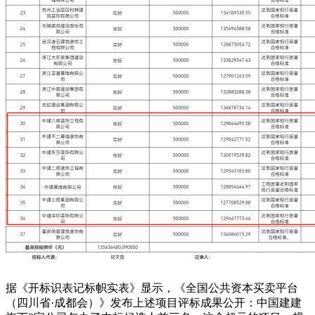
据《开标识表记标帜实表》显示，《全国公共资本买卖平台
（四川省·成都会）》发布上述项目评标成果公开：中国建建