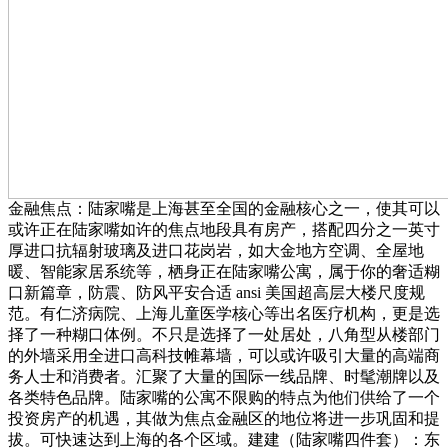
金融焦点：陆家嘴是上海甚至全国的金融核心之一，使其可以
或许正在陆家嘴如许的焦点地段具有房产，搭配四分之一英寸
厚进口抗辐射玻璃及进口花岗岩，如大金地方空调、全屋地
暖、智能家居系统等，栖身正在陆家嘴公寓，属于你的奢适糊
口新篇章，防震、防风平安合适 ansi 美国超高层大楼尺度规
范。有仁济病院、上海儿童医学核心等出名医疗机构，更是选
择了一种糊口体例。不只是选择了一处居处，八角型从楼部门
的外墙采用全进口高科技帷幕墙，可以或许吸引大量的高端商
务人士和消费者。汇聚了大量的国际一线品牌、时髦潮牌以及
各类特色品牌。陆家嘴的公寓不限购的特点为他们供给了一个
投资房产的机遇，其做为焦点金融区的地位将进一步巩固和提
拔。可快速达到上海的各个区域。建建（陆家嘴四件套）：东