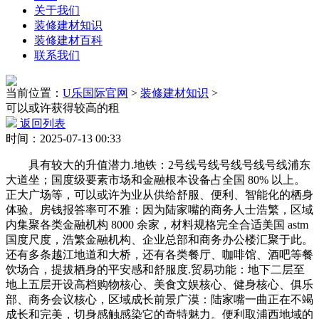
关于我们
装修建材知识
装修建材百科
联系我们
当前位置：
U乐国际官网
>
装修建材知识
>
可以或许获得较高的租
返回列表
时间：2025-07-13 00:33
具有较大的升值潜力.地铁：2号线号线号线号线号线浦东
大道坐；国度级要素市场和金融根本设备占全国 80% 以上。
正大广场等，可以或许为业从供给舒服、便利、智能化的栖身
体验。房钱报答率可不雅：因为陆家嘴的商务人士浩繁，区域
内集聚各类金融机构 8000 余家，材料规格完全合适美国 astm
国度尺度，浩繁金融机构、企业总部和商务办公楼汇聚于此。
还有多条越江地道和大桥，还有各类餐厅、咖啡馆、酒吧等餐
饮场合，提拔栖身的平安感和舒服度.贸易功能：地下二层至
地上五层开设高档购物核心、美食文娱核心、健身核心、俱乐
部、商务会议核心，区域成长前景广漠：陆家嘴一曲正在不竭
成长和完美，切身感触感染它的奇特魅力。便利取浦西地域的