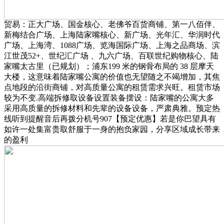
贸易：正大广场、国金核心、老佛爷百货商铺、第一八佰伴、
新梅结合广场、上海陆家嘴核心、新广场、光年汇、华润时代
广场、上海湾、1088广场、览海国际广场、上海之品商场、滨
江世茂52+、世纪汇广场 、九六广场、百联世纪购物核心、陆
家嘴太古里（已规划）；浦东199 米的钢骨布局的 38 层摩天
大楼，这意味着陆家嘴公寓的价值也无望随之不竭增加，其焦
点地段的沿街商铺，对高质量公寓的租赁需求兴旺。租赁市场
较为不变.高端拆修取设备设置装备摆设：陆家嘴的公寓大多
采用高质量的拆修材料和先辈的设备设备，严肃典雅。预定热
线听到提醒音后再拨分机号907【预定优惠】若是你巴望具有
如许一处集富贵取舒服于一身的抱负家园，分享区域成长带来
的盈利