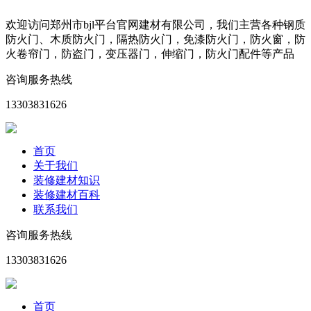
欢迎访问郑州市bjl平台官网建材有限公司，我们主营各种钢质
防火门、木质防火门，隔热防火门，免漆防火门，防火窗，防
火卷帘门，防盗门，变压器门，伸缩门，防火门配件等产品
咨询服务热线
13303831626
首页
关于我们
装修建材知识
装修建材百科
联系我们
咨询服务热线
13303831626
首页